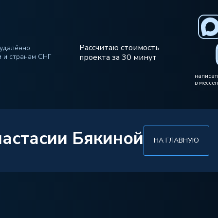
Рассчитаю стоимость
удалённо
и и странам СНГ
проекта за 30 минут
написат
в мессе
настасии Бякиной
НА ГЛАВНУЮ