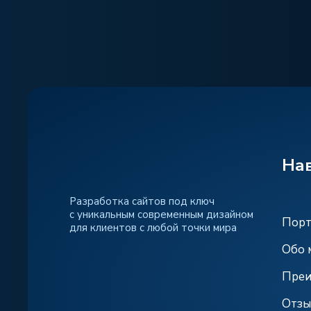
На
Разработка сайтов под ключ
с уникальным современным дизайном
Пор
для клиентов с любой точки мира
Обо 
Преи
Отз