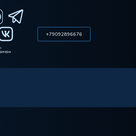
+79092896676
ь
нджеры